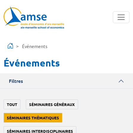
Aller au contenu principal
Événements
Événements
Filtres
TOUT
SÉMINAIRES GÉNÉRAUX
SÉMINAIRES THÉMATIQUES
SÉMINAIRES INTERDISCIPLINAIRES