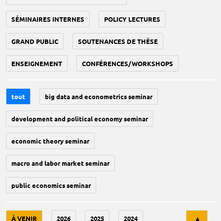
SÉMINAIRES INTERNES
POLICY LECTURES
GRAND PUBLIC
SOUTENANCES DE THÈSE
ENSEIGNEMENT
CONFÉRENCES/WORKSHOPS
tout
big data and econometrics seminar
development and political economy seminar
economic theory seminar
macro and labor market seminar
public economics seminar
Tri
À VENIR
2026
2025
2024
▲