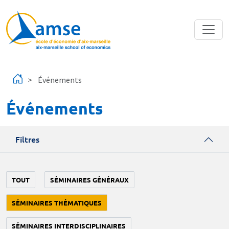
Aller au contenu principal
Événements
Événements
Filtres
TOUT
SÉMINAIRES GÉNÉRAUX
SÉMINAIRES THÉMATIQUES
SÉMINAIRES INTERDISCIPLINAIRES