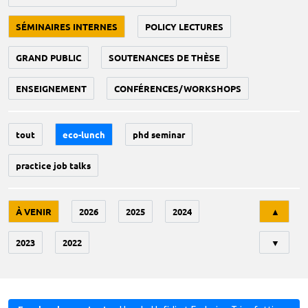
SÉMINAIRES INTERNES
POLICY LECTURES
GRAND PUBLIC
SOUTENANCES DE THÈSE
ENSEIGNEMENT
CONFÉRENCES/WORKSHOPS
tout
eco-lunch
phd seminar
practice job talks
Tri
À VENIR
2026
2025
2024
▲
2023
2022
▼