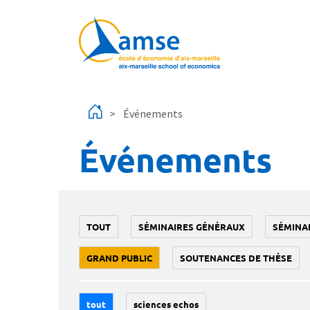
Aller au contenu principal
Événements
Événements
TOUT
SÉMINAIRES GÉNÉRAUX
SÉMINA
GRAND PUBLIC
SOUTENANCES DE THÈSE
tout
sciences echos