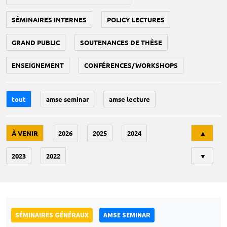
SÉMINAIRES INTERNES
POLICY LECTURES
GRAND PUBLIC
SOUTENANCES DE THÈSE
ENSEIGNEMENT
CONFÉRENCES/WORKSHOPS
tout
amse seminar
amse lecture
Tri
À VENIR
2026
2025
2024
▲
2023
2022
▼
SÉMINAIRES GÉNÉRAUX
AMSE SEMINAR