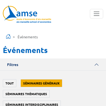
Aller au contenu principal
Événements
Événements
Filtres
TOUT
SÉMINAIRES GÉNÉRAUX
SÉMINAIRES THÉMATIQUES
SÉMINAIRES INTERDISCIPLINAIRES