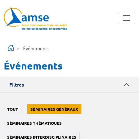
Aller au contenu principal
Événements
Événements
Filtres
TOUT
SÉMINAIRES GÉNÉRAUX
SÉMINAIRES THÉMATIQUES
SÉMINAIRES INTERDISCIPLINAIRES