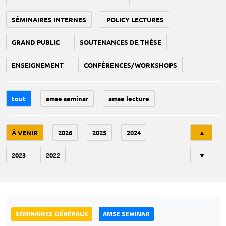
SÉMINAIRES INTERNES
POLICY LECTURES
GRAND PUBLIC
SOUTENANCES DE THÈSE
ENSEIGNEMENT
CONFÉRENCES/WORKSHOPS
tout
amse seminar
amse lecture
Tri
À VENIR
2026
2025
2024
▲
2023
2022
▼
SÉMINAIRES GÉNÉRAUX
AMSE SEMINAR