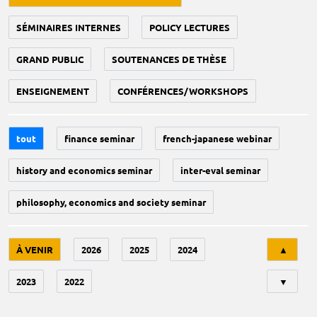
SÉMINAIRES INTERNES
POLICY LECTURES
GRAND PUBLIC
SOUTENANCES DE THÈSE
ENSEIGNEMENT
CONFÉRENCES/WORKSHOPS
tout
finance seminar
french-japanese webinar
history and economics seminar
inter-eval seminar
philosophy, economics and society seminar
Tri
À VENIR
2026
2025
2024
▲
2023
2022
▼