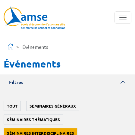
Aller au contenu principal
Événements
Événements
Filtres
TOUT
SÉMINAIRES GÉNÉRAUX
SÉMINAIRES THÉMATIQUES
SÉMINAIRES INTERDISCIPLINAIRES