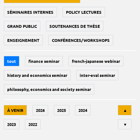
SÉMINAIRES INTERNES
POLICY LECTURES
GRAND PUBLIC
SOUTENANCES DE THÈSE
ENSEIGNEMENT
CONFÉRENCES/WORKSHOPS
tout
finance seminar
french-japanese webinar
history and economics seminar
inter-eval seminar
philosophy, economics and society seminar
Tri
À VENIR
2026
2025
2024
▲
2023
2022
▼