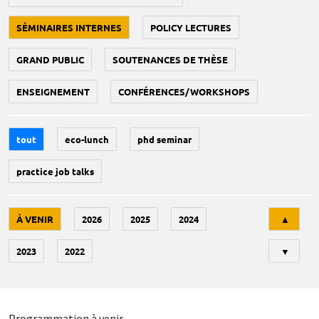
SÉMINAIRES INTERNES
POLICY LECTURES
GRAND PUBLIC
SOUTENANCES DE THÈSE
ENSEIGNEMENT
CONFÉRENCES/WORKSHOPS
tout
eco-lunch
phd seminar
practice job talks
Tri
À VENIR
2026
2025
2024
▲
2023
2022
▼
Programmation à venir