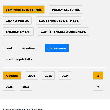
SÉMINAIRES INTERNES
POLICY LECTURES
GRAND PUBLIC
SOUTENANCES DE THÈSE
ENSEIGNEMENT
CONFÉRENCES/WORKSHOPS
tout
eco-lunch
phd seminar
practice job talks
Tri
À VENIR
2026
2025
2024
▲
2023
2022
▼
Programmation à venir