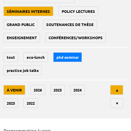
SÉMINAIRES INTERNES
POLICY LECTURES
GRAND PUBLIC
SOUTENANCES DE THÈSE
ENSEIGNEMENT
CONFÉRENCES/WORKSHOPS
tout
eco-lunch
phd seminar
practice job talks
Tri
À VENIR
2026
2025
2024
▲
2023
2022
▼
Programmation à venir