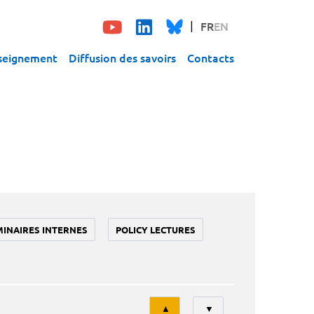
FR
EN
seignement
Diffusion des savoirs
Contacts
MINAIRES INTERNES
POLICY LECTURES
Tri
▲
▼