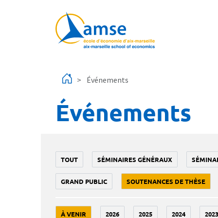
Aller au contenu principal
Événements
Événements
TOUT
SÉMINAIRES GÉNÉRAUX
SÉMINA
GRAND PUBLIC
SOUTENANCES DE THÈSE
À VENIR
2026
2025
2024
202