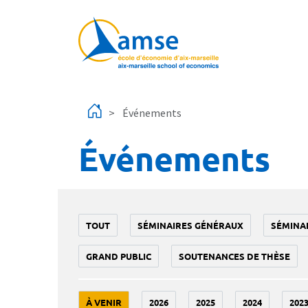
Aller au contenu principal
Événements
Événements
TOUT
SÉMINAIRES GÉNÉRAUX
SÉMINA
GRAND PUBLIC
SOUTENANCES DE THÈSE
À VENIR
2026
2025
2024
202