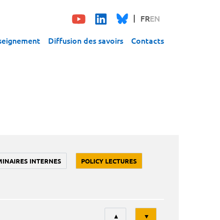
FR
EN
seignement
Diffusion des savoirs
Contacts
MINAIRES INTERNES
POLICY LECTURES
Tri
▲
▼