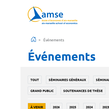
Aller au contenu principal
Événements
Événements
TOUT
SÉMINAIRES GÉNÉRAUX
SÉMINA
GRAND PUBLIC
SOUTENANCES DE THÈSE
À VENIR
2026
2025
2024
202