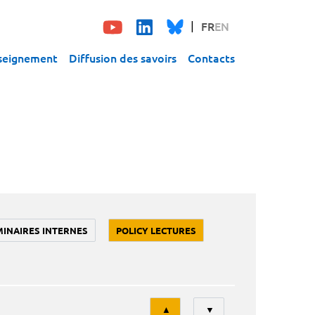
FR
EN
seignement
Diffusion des savoirs
Contacts
MINAIRES INTERNES
POLICY LECTURES
Tri
▲
▼