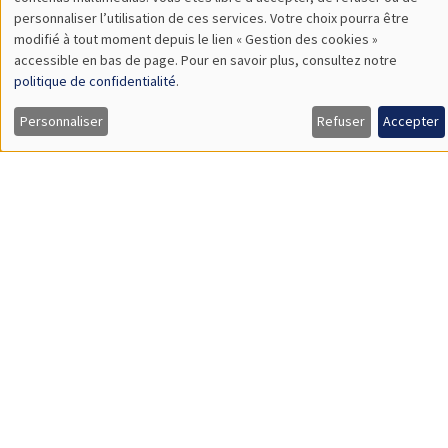
TBA
des
personnaliser l’utilisation de ces services. Votre choix pourra être
modifié à tout moment depuis le lien « Gestion des cookies »
données
accessible en bas de page. Pour en savoir plus, consultez notre
personnelles
politique de confidentialité
.
SÉMINAIRES GÉNÉRAUX
AMSE SEMINAR
et
Personnaliser
Refuser
Accepter
Îlot Bernard du Bois
Amphithéâtre
des
Lundi 9 novembre 2026
cookies
11:30 à 12:45
Amelie Schiprowski
University of Bonn
SÉMINAIRES GÉNÉRAUX
AMSE SEMINAR
Îlot Bernard du Bois
Amphithéâtre
Lundi 16 novembre 2026
11:30 à 12:45