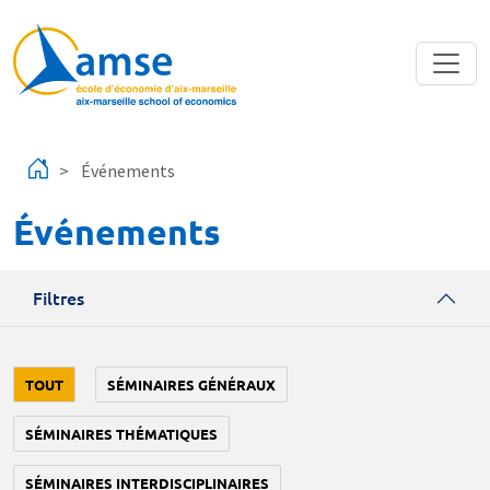
Aller au contenu principal
Événements
Événements
Filtres
TOUT
SÉMINAIRES GÉNÉRAUX
SÉMINAIRES THÉMATIQUES
SÉMINAIRES INTERDISCIPLINAIRES