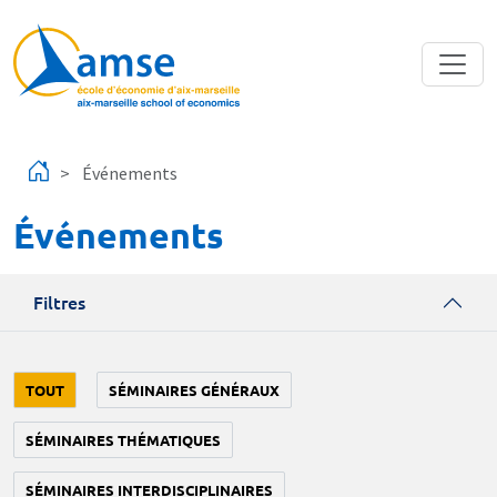
Aller au contenu principal
Événements
Événements
Filtres
TOUT
SÉMINAIRES GÉNÉRAUX
SÉMINAIRES THÉMATIQUES
SÉMINAIRES INTERDISCIPLINAIRES