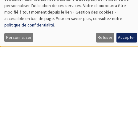
TBA
des
personnaliser l’utilisation de ces services. Votre choix pourra être
modifié à tout moment depuis le lien « Gestion des cookies »
données
accessible en bas de page. Pour en savoir plus, consultez notre
personnelles
politique de confidentialité
.
SÉMINAIRES GÉNÉRAUX
AMSE SEMINAR
et
Personnaliser
Refuser
Accepter
Îlot Bernard du Bois
Amphithéâtre
des
Lundi 9 novembre 2026
cookies
11:30 à 12:45
Amelie Schiprowski
University of Bonn
SÉMINAIRES GÉNÉRAUX
AMSE SEMINAR
Îlot Bernard du Bois
Amphithéâtre
Lundi 16 novembre 2026
11:30 à 12:45