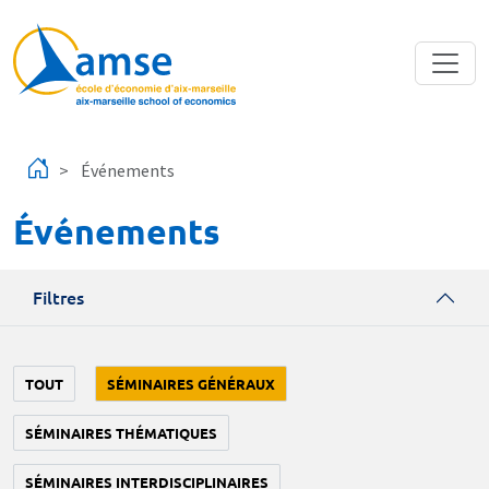
Aller au contenu principal
Événements
Événements
Filtres
TOUT
SÉMINAIRES GÉNÉRAUX
SÉMINAIRES THÉMATIQUES
SÉMINAIRES INTERDISCIPLINAIRES