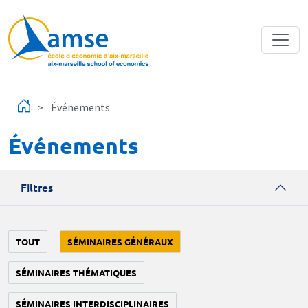
Aller au contenu principal
Événements
Événements
Filtres
TOUT
SÉMINAIRES GÉNÉRAUX
SÉMINAIRES THÉMATIQUES
SÉMINAIRES INTERDISCIPLINAIRES