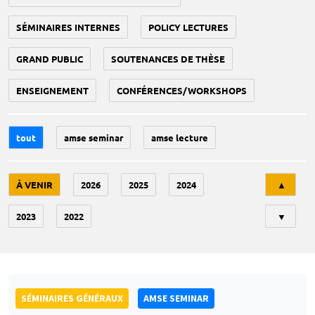
SÉMINAIRES INTERNES
POLICY LECTURES
GRAND PUBLIC
SOUTENANCES DE THÈSE
ENSEIGNEMENT
CONFÉRENCES/WORKSHOPS
tout
amse seminar
amse lecture
Tri
À VENIR
2026
2025
2024
▲
2023
2022
▼
SÉMINAIRES GÉNÉRAUX
AMSE SEMINAR