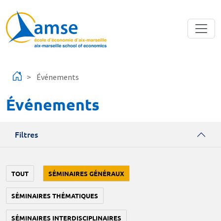
Aller au contenu principal
Événements
Événements
Filtres
TOUT
SÉMINAIRES GÉNÉRAUX
SÉMINAIRES THÉMATIQUES
SÉMINAIRES INTERDISCIPLINAIRES