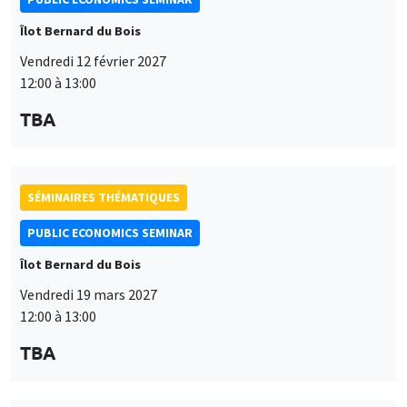
SÉMINAIRES THÉMATIQUES
PUBLIC ECONOMICS SEMINAR
Îlot Bernard du Bois
Vendredi 19 mars 2027
12:00 à 13:00
TBA
SÉMINAIRES THÉMATIQUES
PUBLIC ECONOMICS SEMINAR
Îlot Bernard du Bois
Ce site utilise des cookies et des services tiers pour garantir son bon
Vendredi 9 avril 2027
Utilisation
fonctionnement, analyser la fréquentation du site et proposer des
12:00 à 13:00
contenus multimédias. Vous êtes libre d’accepter, de refuser ou de
des
personnaliser l’utilisation de ces services. Votre choix pourra être
TBA