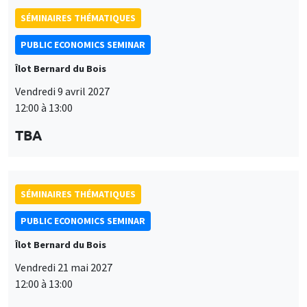
modifié à tout moment depuis le lien « Gestion des cookies »
données
accessible en bas de page. Pour en savoir plus, consultez notre
personnelles
politique de confidentialité
.
et
SÉMINAIRES THÉMATIQUES
Personnaliser
Refuser
Accepter
des
PUBLIC ECONOMICS SEMINAR
cookies
Îlot Bernard du Bois
Vendredi 21 mai 2027
12:00 à 13:00
TBA
SÉMINAIRES THÉMATIQUES
PUBLIC ECONOMICS SEMINAR
Îlot Bernard du Bois
Vendredi 11 juin 2027