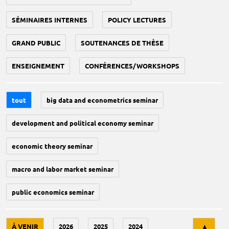
SÉMINAIRES INTERNES
POLICY LECTURES
GRAND PUBLIC
SOUTENANCES DE THÈSE
ENSEIGNEMENT
CONFÉRENCES/WORKSHOPS
tout
big data and econometrics seminar
development and political economy seminar
economic theory seminar
macro and labor market seminar
public economics seminar
Tri
À VENIR
2026
2025
2024
▲