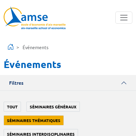
Aller au contenu principal
Événements
Événements
Filtres
TOUT
SÉMINAIRES GÉNÉRAUX
SÉMINAIRES THÉMATIQUES
SÉMINAIRES INTERDISCIPLINAIRES