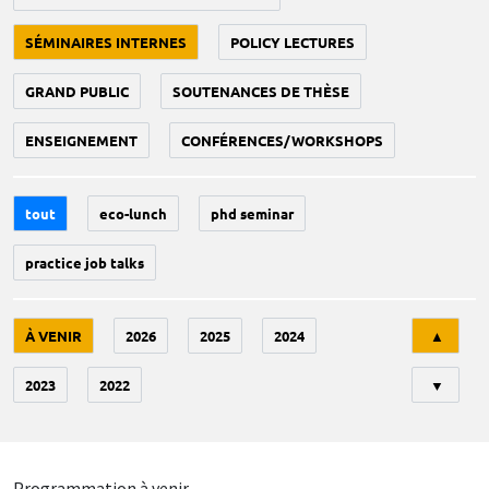
SÉMINAIRES INTERNES
POLICY LECTURES
GRAND PUBLIC
SOUTENANCES DE THÈSE
ENSEIGNEMENT
CONFÉRENCES/WORKSHOPS
tout
eco-lunch
phd seminar
practice job talks
Tri
À VENIR
2026
2025
2024
▲
2023
2022
▼
Programmation à venir