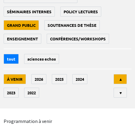
SÉMINAIRES INTERNES
POLICY LECTURES
GRAND PUBLIC
SOUTENANCES DE THÈSE
ENSEIGNEMENT
CONFÉRENCES/WORKSHOPS
tout
sciences echos
Tri
À VENIR
2026
2025
2024
▲
2023
2022
▼
Programmation à venir