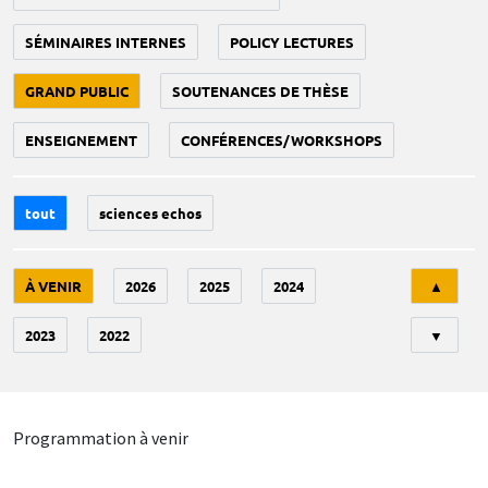
SÉMINAIRES INTERNES
POLICY LECTURES
GRAND PUBLIC
SOUTENANCES DE THÈSE
ENSEIGNEMENT
CONFÉRENCES/WORKSHOPS
tout
sciences echos
Tri
À VENIR
2026
2025
2024
▲
2023
2022
▼
Programmation à venir