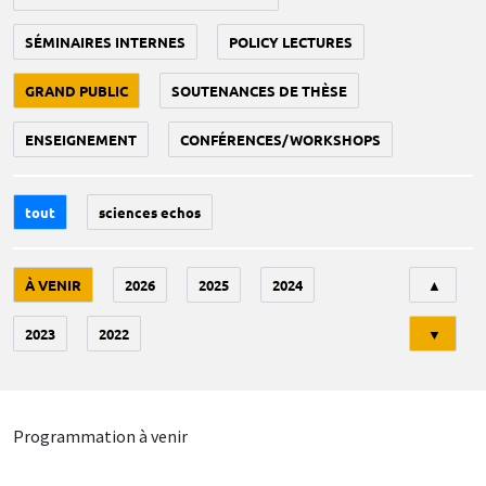
SÉMINAIRES INTERNES
POLICY LECTURES
GRAND PUBLIC
SOUTENANCES DE THÈSE
ENSEIGNEMENT
CONFÉRENCES/WORKSHOPS
tout
sciences echos
Tri
À VENIR
2026
2025
2024
▲
2023
2022
▼
Programmation à venir