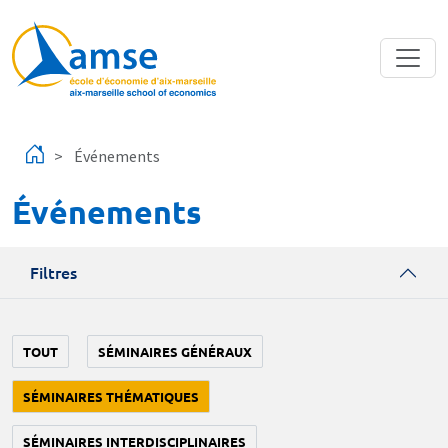
Aller au contenu principal
Événements
Événements
Filtres
TOUT
SÉMINAIRES GÉNÉRAUX
SÉMINAIRES THÉMATIQUES
SÉMINAIRES INTERDISCIPLINAIRES