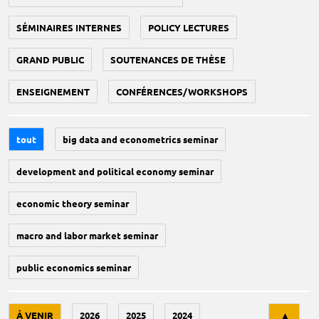
SÉMINAIRES INTERNES
POLICY LECTURES
GRAND PUBLIC
SOUTENANCES DE THÈSE
ENSEIGNEMENT
CONFÉRENCES/WORKSHOPS
tout
big data and econometrics seminar
development and political economy seminar
economic theory seminar
macro and labor market seminar
public economics seminar
Tri
À VENIR
2026
2025
2024
▲