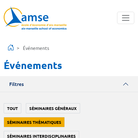
Aller au contenu principal
Événements
Événements
Filtres
TOUT
SÉMINAIRES GÉNÉRAUX
SÉMINAIRES THÉMATIQUES
SÉMINAIRES INTERDISCIPLINAIRES