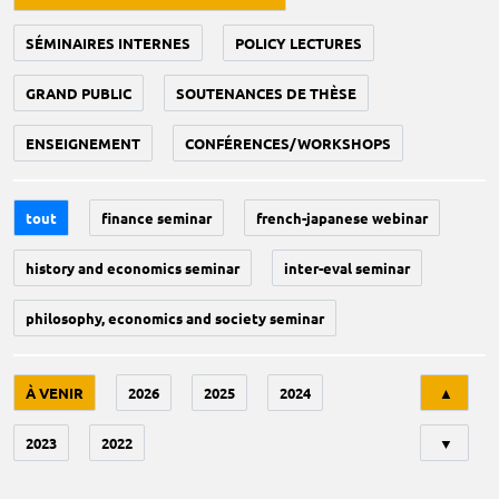
SÉMINAIRES INTERNES
POLICY LECTURES
GRAND PUBLIC
SOUTENANCES DE THÈSE
ENSEIGNEMENT
CONFÉRENCES/WORKSHOPS
tout
finance seminar
french-japanese webinar
history and economics seminar
inter-eval seminar
philosophy, economics and society seminar
Tri
À VENIR
2026
2025
2024
▲
2023
2022
▼