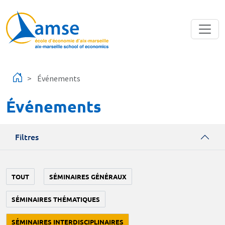
Aller au contenu principal
Événements
Événements
Filtres
TOUT
SÉMINAIRES GÉNÉRAUX
SÉMINAIRES THÉMATIQUES
SÉMINAIRES INTERDISCIPLINAIRES