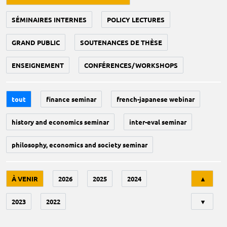
SÉMINAIRES INTERNES
POLICY LECTURES
GRAND PUBLIC
SOUTENANCES DE THÈSE
ENSEIGNEMENT
CONFÉRENCES/WORKSHOPS
tout
finance seminar
french-japanese webinar
history and economics seminar
inter-eval seminar
philosophy, economics and society seminar
Tri
À VENIR
2026
2025
2024
▲
2023
2022
▼