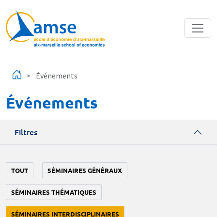
Aller au contenu principal
Événements
Événements
Filtres
TOUT
SÉMINAIRES GÉNÉRAUX
SÉMINAIRES THÉMATIQUES
SÉMINAIRES INTERDISCIPLINAIRES