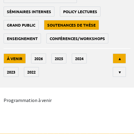
SÉMINAIRES INTERNES
POLICY LECTURES
GRAND PUBLIC
SOUTENANCES DE THÈSE
ENSEIGNEMENT
CONFÉRENCES/WORKSHOPS
Tri
À VENIR
2026
2025
2024
▲
2023
2022
▼
Programmation à venir