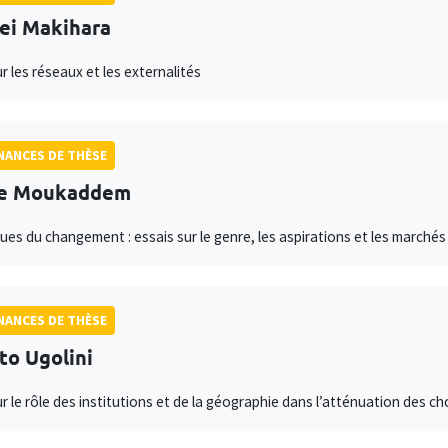
ei Makihara
r les réseaux et les externalités
ANCES DE THÈSE
ne Moukaddem
es du changement : essais sur le genre, les aspirations et les marché
ANCES DE THÈSE
to Ugolini
ur le rôle des institutions et de la géographie dans l’atténuation des c