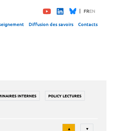
FR
EN
seignement
Diffusion des savoirs
Contacts
MINAIRES INTERNES
POLICY LECTURES
Tri
▲
▼