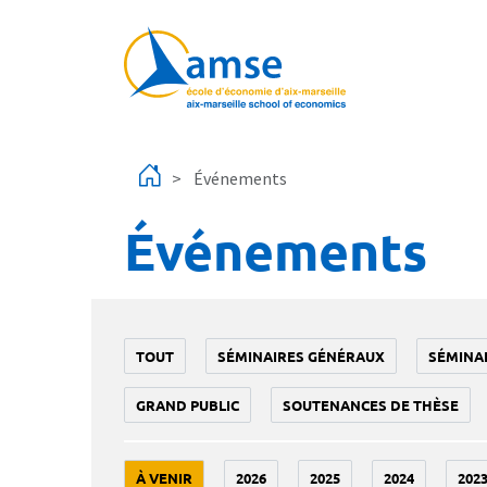
Aller au contenu principal
Événements
Événements
TOUT
SÉMINAIRES GÉNÉRAUX
SÉMINA
GRAND PUBLIC
SOUTENANCES DE THÈSE
À VENIR
2026
2025
2024
202