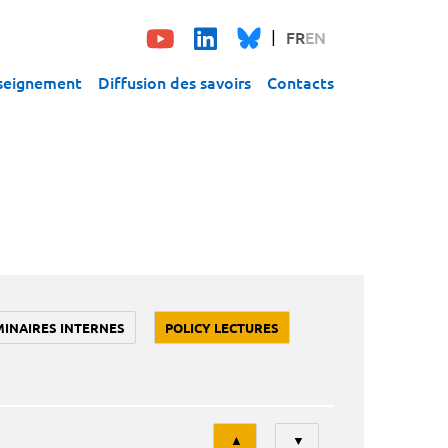
FR
EN
seignement
Diffusion des savoirs
Contacts
MINAIRES INTERNES
POLICY LECTURES
Tri
▲
▼