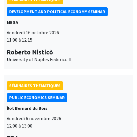
SÉMINAIRES THÉMATIQUES
PUBLIC ECONOMICS SEMINAR
Îlot Bernard du Bois
Vendredi 6 novembre 2026
12:00 à 13:00
TBA
SÉMINAIRES GÉNÉRAUX
AMSE SEMINAR
Îlot Bernard du Bois
Amphithéâtre
Ce site utilise des cookies et des services tiers pour garantir son bon
Lundi 9 novembre 2026
Utilisation
fonctionnement, analyser la fréquentation du site et proposer des
11:30 à 12:45
contenus multimédias. Vous êtes libre d’accepter, de refuser ou de