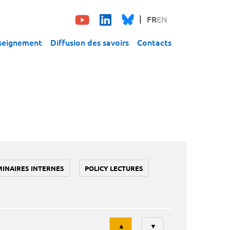
FR
EN
seignement
Diffusion des savoirs
Contacts
MINAIRES INTERNES
POLICY LECTURES
Tri
▲
▼