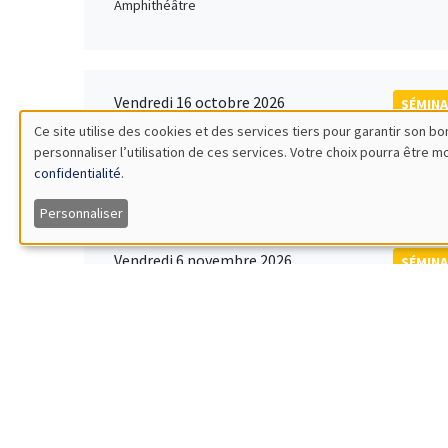
Amphithéâtre
Vendredi 16 octobre 2026
SÉMINA
11:00 à 12:15
Ce site utilise des cookies et des services tiers pour garantir son 
Rober
personnaliser l’utilisation de ces services. Votre choix pourra être 
Utilisation
MEGA
Universi
confidentialité
.
des
Personnaliser
données
Vendredi 6 novembre 2026
SÉMINA
12:00 à 13:00
TBA
personnelles
Îlot Bernard du Bois
et
des
Lundi 9 novembre 2026
SÉMINA
11:30 à 12:45