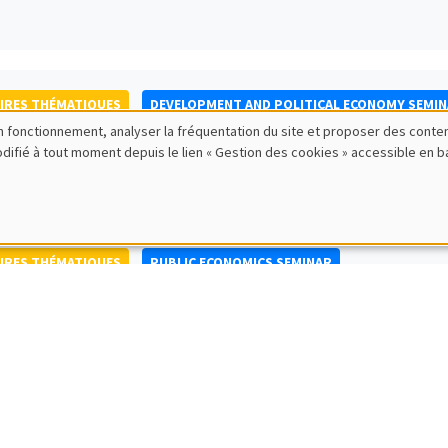
IRES THÉMATIQUES
DEVELOPMENT AND POLITICAL ECONOMY SEMI
bon fonctionnement, analyser la fréquentation du site et proposer des conte
to Nisticò
modifié à tout moment depuis le lien « Gestion des cookies » accessible en 
ty of Naples Federico II
IRES THÉMATIQUES
PUBLIC ECONOMICS SEMINAR
IRES GÉNÉRAUX
AMSE SEMINAR