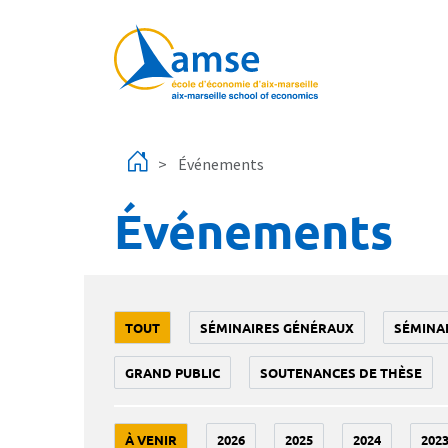
Aller au contenu principal
Événements
Événements
TOUT
SÉMINAIRES GÉNÉRAUX
SÉMINA
GRAND PUBLIC
SOUTENANCES DE THÈSE
À VENIR
2026
2025
2024
202