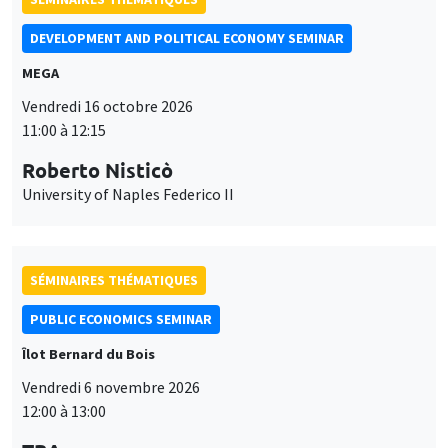
DEVELOPMENT AND POLITICAL ECONOMY SEMINAR
MEGA
Vendredi 16 octobre 2026
11:00 à 12:15
Roberto Nisticò
University of Naples Federico II
SÉMINAIRES THÉMATIQUES
PUBLIC ECONOMICS SEMINAR
Îlot Bernard du Bois
Vendredi 6 novembre 2026
12:00 à 13:00
Ce site utilise des cookies et des services tiers pour garantir son bon
Utilisation
fonctionnement, analyser la fréquentation du site et proposer des
TBA
contenus multimédias. Vous êtes libre d’accepter, de refuser ou de