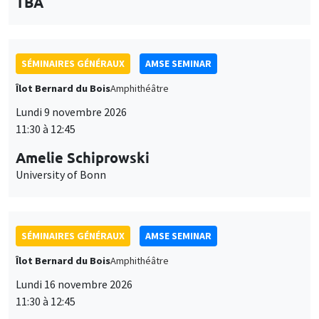
des
personnaliser l’utilisation de ces services. Votre choix pourra être
modifié à tout moment depuis le lien « Gestion des cookies »
données
accessible en bas de page. Pour en savoir plus, consultez notre
SÉMINAIRES GÉNÉRAUX
AMSE SEMINAR
personnelles
politique de confidentialité
.
Îlot Bernard du Bois
Amphithéâtre
et
Personnaliser
Refuser
Accepter
Lundi 9 novembre 2026
des
11:30 à 12:45
cookies
Amelie Schiprowski
University of Bonn
SÉMINAIRES GÉNÉRAUX
AMSE SEMINAR
Îlot Bernard du Bois
Amphithéâtre
Lundi 16 novembre 2026
11:30 à 12:45
Albretch Glitz