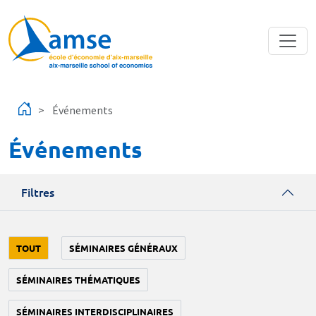
Aller au contenu principal
Événements
Événements
Filtres
TOUT
SÉMINAIRES GÉNÉRAUX
SÉMINAIRES THÉMATIQUES
SÉMINAIRES INTERDISCIPLINAIRES