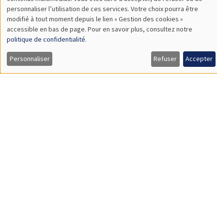
TBA
des
personnaliser l’utilisation de ces services. Votre choix pourra être
modifié à tout moment depuis le lien « Gestion des cookies »
données
accessible en bas de page. Pour en savoir plus, consultez notre
personnelles
politique de confidentialité
.
SÉMINAIRES GÉNÉRAUX
AMSE SEMINAR
et
Personnaliser
Refuser
Accepter
Îlot Bernard du Bois
Amphithéâtre
des
Lundi 9 novembre 2026
cookies
11:30 à 12:45
Amelie Schiprowski
University of Bonn
SÉMINAIRES GÉNÉRAUX
AMSE SEMINAR
Îlot Bernard du Bois
Amphithéâtre
Lundi 16 novembre 2026
11:30 à 12:45