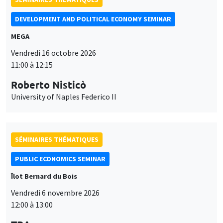
SÉMINAIRES THÉMATIQUES
PUBLIC ECONOMICS SEMINAR
Îlot Bernard du Bois
Vendredi 6 novembre 2026
12:00 à 13:00
TBA
SÉMINAIRES GÉNÉRAUX
AMSE SEMINAR
Îlot Bernard du Bois
Amphithéâtre
Ce site utilise des cookies et des services tiers pour garantir son bon
Lundi 9 novembre 2026
Utilisation
fonctionnement, analyser la fréquentation du site et proposer des
11:30 à 12:45
contenus multimédias. Vous êtes libre d’accepter, de refuser ou de