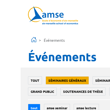
Aller au contenu principal
Événements
Événements
TOUT
SÉMINAIRES GÉNÉRAUX
SÉMINAI
GRAND PUBLIC
SOUTENANCES DE THÈSE
tout
amse seminar
amse lecture