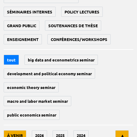
SÉMINAIRES INTERNES
POLICY LECTURES
GRAND PUBLIC
SOUTENANCES DE THÈSE
ENSEIGNEMENT
CONFÉRENCES/WORKSHOPS
tout
big data and econometrics seminar
development and political economy seminar
economic theory seminar
macro and labor market seminar
public economics seminar
Tri
À VENIR
2026
2025
2024
▲