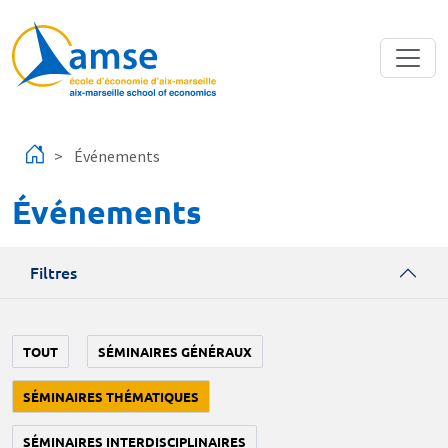
Aller au contenu principal
Événements
Événements
Filtres
TOUT
SÉMINAIRES GÉNÉRAUX
SÉMINAIRES THÉMATIQUES
SÉMINAIRES INTERDISCIPLINAIRES