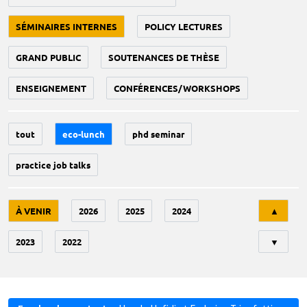
SÉMINAIRES INTERNES
POLICY LECTURES
GRAND PUBLIC
SOUTENANCES DE THÈSE
ENSEIGNEMENT
CONFÉRENCES/WORKSHOPS
tout
eco-lunch
phd seminar
practice job talks
Tri
À VENIR
2026
2025
2024
▲
2023
2022
▼