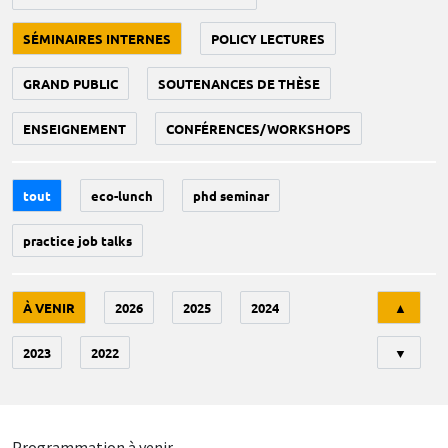
SÉMINAIRES INTERNES
POLICY LECTURES
GRAND PUBLIC
SOUTENANCES DE THÈSE
ENSEIGNEMENT
CONFÉRENCES/WORKSHOPS
tout
eco-lunch
phd seminar
practice job talks
Tri
À VENIR
2026
2025
2024
▲
2023
2022
▼
Programmation à venir