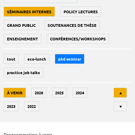
SÉMINAIRES INTERNES
POLICY LECTURES
GRAND PUBLIC
SOUTENANCES DE THÈSE
ENSEIGNEMENT
CONFÉRENCES/WORKSHOPS
tout
eco-lunch
phd seminar
practice job talks
Tri
À VENIR
2026
2025
2024
▲
2023
2022
▼
Programmation à venir