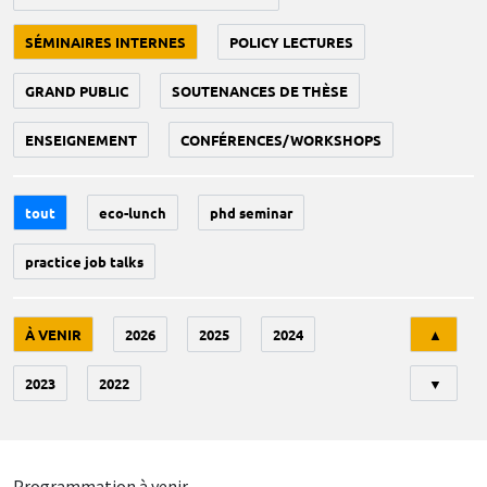
SÉMINAIRES INTERNES
POLICY LECTURES
GRAND PUBLIC
SOUTENANCES DE THÈSE
ENSEIGNEMENT
CONFÉRENCES/WORKSHOPS
tout
eco-lunch
phd seminar
practice job talks
Tri
À VENIR
2026
2025
2024
▲
2023
2022
▼
Programmation à venir