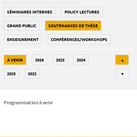
SÉMINAIRES INTERNES
POLICY LECTURES
GRAND PUBLIC
SOUTENANCES DE THÈSE
ENSEIGNEMENT
CONFÉRENCES/WORKSHOPS
Tri
À VENIR
2026
2025
2024
▲
2023
2022
▼
Programmation à venir