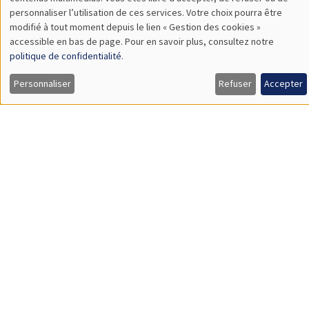
TBA
des
personnaliser l’utilisation de ces services. Votre choix pourra être
modifié à tout moment depuis le lien « Gestion des cookies »
données
accessible en bas de page. Pour en savoir plus, consultez notre
personnelles
politique de confidentialité
.
SÉMINAIRES GÉNÉRAUX
AMSE SEMINAR
et
Personnaliser
Refuser
Accepter
Îlot Bernard du Bois
Amphithéâtre
des
Lundi 9 novembre 2026
cookies
11:30 à 12:45
Amelie Schiprowski
University of Bonn
SÉMINAIRES GÉNÉRAUX
AMSE SEMINAR
Îlot Bernard du Bois
Amphithéâtre
Lundi 16 novembre 2026
11:30 à 12:45