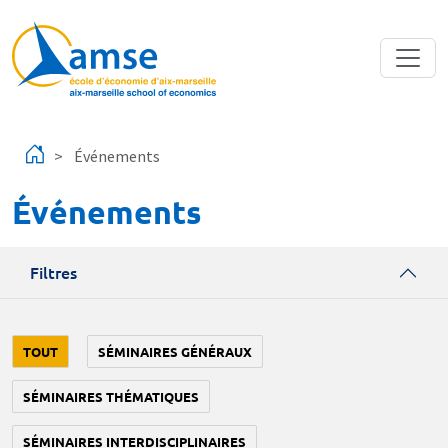
Aller au contenu principal
Événements
Événements
Filtres
TOUT
SÉMINAIRES GÉNÉRAUX
SÉMINAIRES THÉMATIQUES
SÉMINAIRES INTERDISCIPLINAIRES