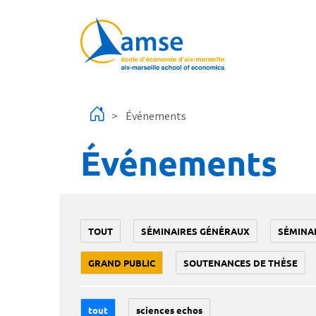
Aller au contenu principal
Événements
Événements
TOUT
SÉMINAIRES GÉNÉRAUX
SÉMINA
GRAND PUBLIC
SOUTENANCES DE THÈSE
tout
sciences echos