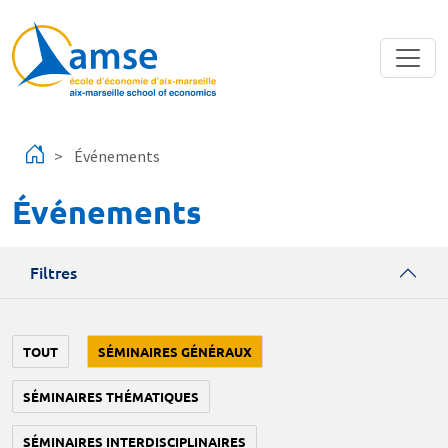
Aller au contenu principal
Événements
Événements
Filtres
TOUT
SÉMINAIRES GÉNÉRAUX
SÉMINAIRES THÉMATIQUES
SÉMINAIRES INTERDISCIPLINAIRES