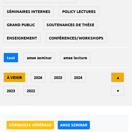
SÉMINAIRES INTERNES
POLICY LECTURES
GRAND PUBLIC
SOUTENANCES DE THÈSE
ENSEIGNEMENT
CONFÉRENCES/WORKSHOPS
tout
amse seminar
amse lecture
Tri
À VENIR
2026
2025
2024
▲
2023
2022
▼
SÉMINAIRES GÉNÉRAUX
AMSE SEMINAR