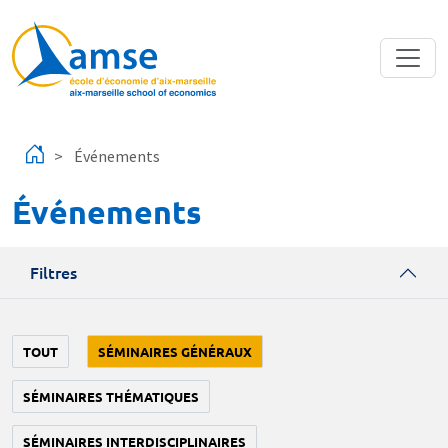
Aller au contenu principal
Événements
Événements
Filtres
TOUT
SÉMINAIRES GÉNÉRAUX
SÉMINAIRES THÉMATIQUES
SÉMINAIRES INTERDISCIPLINAIRES