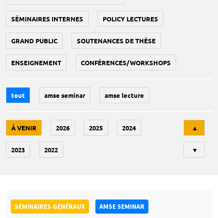
SÉMINAIRES INTERNES
POLICY LECTURES
GRAND PUBLIC
SOUTENANCES DE THÈSE
ENSEIGNEMENT
CONFÉRENCES/WORKSHOPS
tout
amse seminar
amse lecture
Tri
À VENIR
2026
2025
2024
▲
2023
2022
▼
SÉMINAIRES GÉNÉRAUX
AMSE SEMINAR