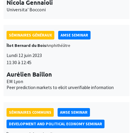
11:30 à 12:45
Aurélien Baillon
EM Lyon
Peer prediction markets to elicit unverifiable information
SÉMINAIRES COMMUNS
AMSE SEMINAR
DEVELOPMENT AND POLITICAL ECONOMY SEMINAR
Îlot Bernard du Bois
Salle 24
Vendredi 16 juin 2023
13:15 à 14:30
Jean-Paul Carvalho
University of Oxford
Zero-sum thinking, the evolution of effort-suppressing beliefs,
and economic development