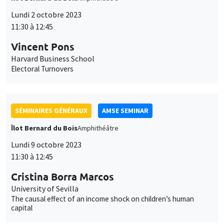
des
SÉMINAIRES GÉNÉRAUX
AMSE SEMINAR
cookies
Îlot Bernard du Bois
Amphithéâtre
Lundi 9 octobre 2023
11:30 à 12:45
Cristina Borra Marcos
University of Sevilla
The causal effect of an income shock on children’s human
capital
SÉMINAIRES COMMUNS
AMSE LECTURE
DEVELOPMENT AND POLITICAL ECONOMY SEMINAR
MEGA
Salle Carine Nourry
Vendredi 13 octobre 2023
13:15 à 15:00