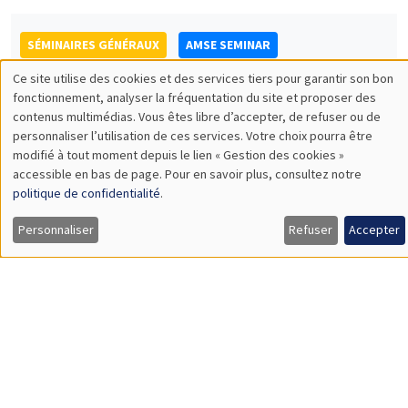
LSE
Values of China
SÉMINAIRES GÉNÉRAUX
AMSE SEMINAR
Îlot Bernard du Bois
Amphithéâtre
Lundi 20 novembre 2023
11:30 à 12:45
Gianmarco Ottaviano
Bocconi University
Rethinking Revealed Comparative Advantage with Micro and
Macro Data
Load More