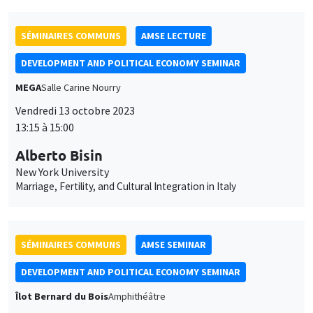
Alberto Bisin
New York University
Marriage, Fertility, and Cultural Integration in Italy
SÉMINAIRES COMMUNS
AMSE SEMINAR
DEVELOPMENT AND POLITICAL ECONOMY SEMINAR
Îlot Bernard du Bois
Amphithéâtre
Lundi 16 octobre 2023
11:30 à 12:45
Belinda Archibong
Columbia University
Information Frictions and Gender Inequality in Online Labor
Markets