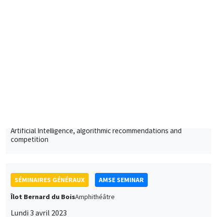
Giacomo Calzolari
European University Institute
Artificial Intelligence, algorithmic recommendations and
competition
SÉMINAIRES GÉNÉRAUX
AMSE SEMINAR
Îlot Bernard du Bois
Amphithéâtre
Lundi 3 avril 2023
11:30 à 12:45
Alessandra Casarico
Bocconi University
Pay me if I quit. Maternal employment and firm level responses
À DISTANCE