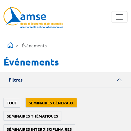
Aller au contenu principal
Événements
Événements
Filtres
TOUT
SÉMINAIRES GÉNÉRAUX
SÉMINAIRES THÉMATIQUES
SÉMINAIRES INTERDISCIPLINAIRES